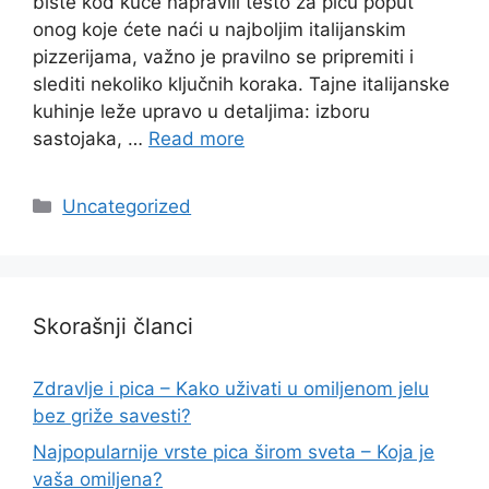
biste kod kuće napravili testo za picu poput
onog koje ćete naći u najboljim italijanskim
pizzerijama, važno je pravilno se pripremiti i
slediti nekoliko ključnih koraka. Tajne italijanske
kuhinje leže upravo u detaljima: izboru
sastojaka, …
Read more
Categories
Uncategorized
Skorašnji članci
Zdravlje i pica – Kako uživati u omiljenom jelu
bez griže savesti?
Najpopularnije vrste pica širom sveta – Koja je
vaša omiljena?