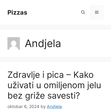
Skip
to
Pizzas
Menu
content
Andjela
Zdravlje i pica – Kako
uživati u omiljenom jelu
bez griže savesti?
oktobar 6, 2024
by
Andjela