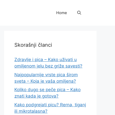
Home
Skorašnji članci
Zdravlje i pica – Kako uživati u
omiljenom jelu bez griže savesti?
Najpopularnije vrste pica širom
sveta – Koja je vaša omiljena?
Koliko dugo se peče pica – Kako
znati kada je gotova?
Kako podgrejati picu? Rerna, tiganj
ili mikrotalasna?