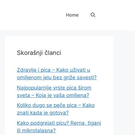
Home
Skorašnji članci
Zdravlje i pica – Kako uživati u
omiljenom jelu bez griže savesti?
Najpopularnije vrste pica širom
sveta – Koja je vaša omiljena?
Koliko dugo se peče pica – Kako
znati kada je gotova?
Kako podgrejati picu? Rerna, tiganj
ili mikrotalasna?